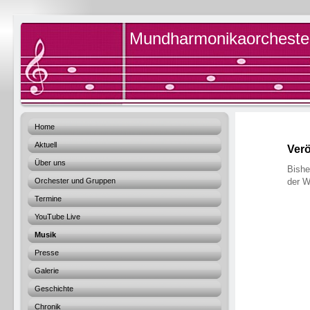
Mundharmonikaorchester 
Home
Aktuell
Verö
Über uns
Bishe
Orchester und Gruppen
der W
Termine
YouTube Live
Musik
Presse
Galerie
Geschichte
Chronik