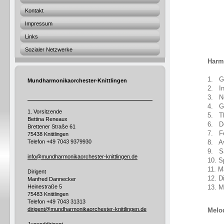
Kontakt
Impressum
Links
Sozialer Netzwerke
Harm
1. Gi
Mundharmonikaorchester-Knittlingen
2. In
3. No
4. G
1. Vorsitzende
5. Th
Bettina Reneaux
6. De
Brettener Straße 61
7. Fe
75438 Knittlingen
Telefon
+49 7043 9379930
8. Av
9. Sä
info@mundharmonikaorchester-knittlingen.de
10. S
11. M
Dirigent
12. D
Manfred Dannecker
Heinestraße 5
13. M
75483 Knittlingen
Telefon +49
7043 31313
dirigent@mundharmonikaorchester-knittlingen.de
Melod