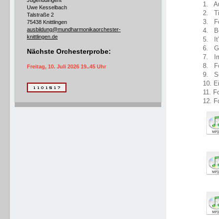
Jugenddirigent
1. A
Uwe Kesselbach
2. Ti
Talstraße 2
3. Fo
75438 Knittlingen
ausbildung@mundharmonikaorchester-
4. Be
knittlingen.de
5. It
6. G
Nächste Orchesterprobe:
7. I
8. Fo
Freitag, 10. Juli 2026 19..45 Uhr
9. S
10. E
11. F
12. F