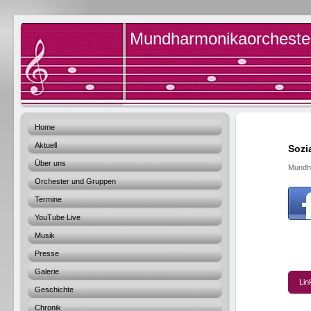
Mundharmonikaorchester 
Home
Aktuell
Sozi
Über uns
Mundha
Orchester und Gruppen
Termine
YouTube Live
Musik
Presse
Galerie
Lin
Geschichte
Chronik