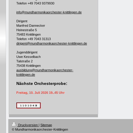
Telefon
+49 7043 9379930
info@mundharmonikaorchester-knittlingen.de
Dirigent
Manfred Dannecker
Heinestraße 5
75483 Knittlingen
Telefon +49
7043 31313
dirigent@mundharmonikaorchester-knittlingen.de
Jugenddirigent
Uwe Kesselbach
Talstraße 2
75438 Knittlingen
ausbildung@mundharmonikaorchester-
knittlingen.de
Nächste Orchesterprobe:
Freitag, 10. Juli 2026 19..45 Uhr
Druckversion
|
Sitemap
© Mundharmonikaorchester-Knittlingen