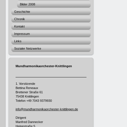
Bilder 2008
Geschichte
Chronik
Kontakt
Impressum
Links
Sozialer Netzwerke
Mundharmonikaorchester-Knittlingen
1. Vorsitzende
Bettina Reneaux
Brettener Straße 61
75438 Knittlingen
Telefon
+49 7043 9379930
info@mundharmonikaorchester-knittlingen.de
Dirigent
Manfred Dannecker
Heinestraße 5