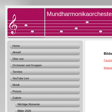
Mundharmonikaorchester 
Home
Aktuell
Bild
Über uns
Fausts
Orchester und Gruppen
Maiwa
Termine
YouTube Live
Musik
Presse
Galerie
Wichtige Momente
Bilder 2026