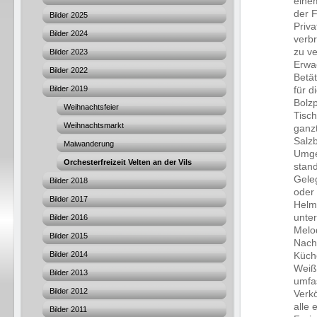
einem
der F
Bilder 2025
Priva
Bilder 2024
verbr
zu ve
Bilder 2023
Erwa
Bilder 2022
Betät
Bilder 2019
für d
Bolzp
Weihnachtsfeier
Tisc
Weihnachtsmarkt
ganz
Salz
Maiwanderung
Umge
Orchesterfreizeit Velten an der Vils
stan
Gele
Bilder 2018
oder 
Bilder 2017
Helm
unter
Bilder 2016
Melod
Bilder 2015
Nacht
Bilder 2014
Küch
Weiße
Bilder 2013
umfa
Bilder 2012
Verk
alle 
Bilder 2011