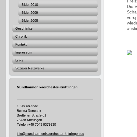
Freiz
Bilder 2010
Die 
Schat
Bilder 2009
vers
Bilder 2008
wiede
au
Geschichte
Chronik
Kontakt
Impressum
Links
Sozialer Netzwerke
Mundharmonikaorchester-Knittlingen
1. Vorsitzende
Bettina Reneaux
Brettener Straße 61
75438 Knittlingen
Telefon
+49 7043 9379930
info@mundharmonikaorchester-knittlingen.de