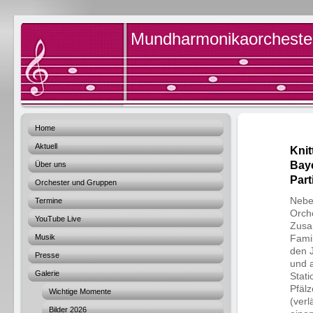
Mundharmonikaorchester 
Home
Aktuell
Knit
Baye
Über uns
Part
Orchester und Gruppen
Nebe
Termine
Orche
YouTube Live
Zusa
Musik
Famil
den J
Presse
und 
Galerie
Stati
Pfäl
Wichtige Momente
(ver
Bilder 2026