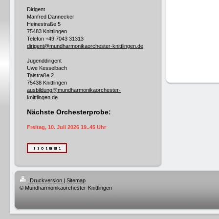
Dirigent
Manfred Dannecker
Heinestraße 5
75483 Knittlingen
Telefon +49
7043 31313
dirigent@mundharmonikaorchester-knittlingen.de
Jugenddirigent
Uwe Kesselbach
Talstraße 2
75438 Knittlingen
ausbildung@mundharmonikaorchester-
knittlingen.de
Nächste Orchesterprobe:
Freitag, 10. Juli 2026 19..45 Uhr
Druckversion
|
Sitemap
© Mundharmonikaorchester-Knittlingen