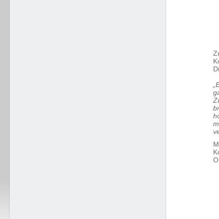
Z
K
D
„
g
Z
b
h
m
v
M
K
O