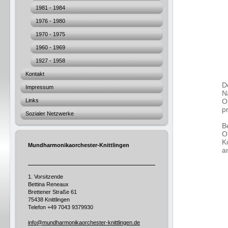
1981 - 1984
1976 - 1980
1970 - 1975
1960 - 1969
1927 - 1958
Kontakt
D
Impressum
N
Links
O
pr
Sozialer Netzwerke
B
O
K
Mundharmonikaorchester-Knittlingen
a
1. Vorsitzende
Bettina Reneaux
Brettener Straße 61
75438 Knittlingen
Telefon
+49 7043 9379930
info@mundharmonikaorchester-knittlingen.de