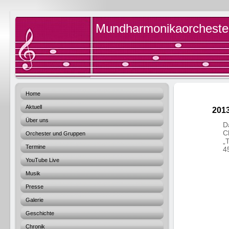
Mundharmonikaorchester 
Home
Aktuell
201
Über uns
D
C
Orchester und Gruppen
„
Termine
4
YouTube Live
Musik
Presse
Galerie
Geschichte
Chronik