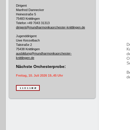
Dirigent
Manfred Dannecker
Heinestraße 5
75483 Knittlingen
Telefon +49
7043 31313
dirigent@mundharmonikaorchester-knittlingen.de
Jugenddirigent
Uwe Kesselbach
D
Talstraße 2
K
75438 Knittlingen
d
ausbildung@mundharmonikaorchester-
knittlingen.de
O
S
Nächste Orchesterprobe:
B
Freitag, 10. Juli 2026 19..45 Uhr
de