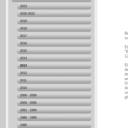
2023
2020-2022
2019
2018
B
2017
s
2016
E
2015
"
1
2014
E
2013
d
2012
d
w
2011
O
d
2010
u
2006 - 2009
g
2000 - 2005
1991 - 1999
1986 - 1990
1985